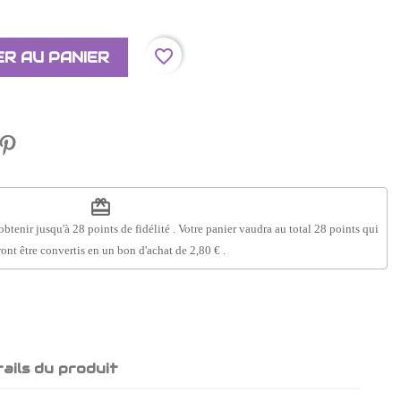
favorite_border
R AU PANIER
redeem
obtenir jusqu'à
28
points de fidélité
. Votre panier vaudra au total
28
points
qui
ont être convertis en un bon d'achat de
2,80 €
.
ails du produit