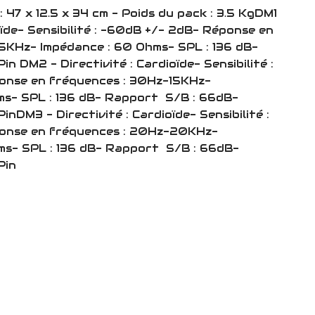
: 47 x 12.5 x 34 cm - Poids du pack : 3.5 KgDM1
ioïde- Sensibilité : -60dB +/- 2dB- Réponse en
5KHz- Impédance : 60 Ohms- SPL : 136 dB-
n DM2 - Directivité : Cardioïde- Sensibilité :
onse en fréquences : 30Hz-15KHz-
s- SPL : 136 dB- Rapport S/B : 66dB-
nDM3 - Directivité : Cardioïde- Sensibilité :
onse en fréquences : 20Hz-20KHz-
ms- SPL : 136 dB- Rapport S/B : 66dB-
Pin