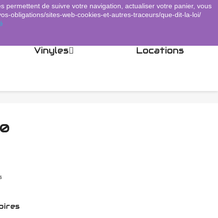
es permettent de suivre votre navigation, actualiser votre panier, vous
Panier
(0)
Connexion
shopping_cart

vos-obligations/sites-web-cookies-et-autres-traceurs/que-dit-la-loi/
é
Vinyles
Locations
00
s
oires