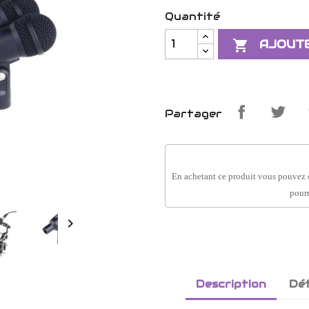
Quantité

AJOUTE
Partager
En achetant ce produit vous pouvez 
pourr

Description
Dét