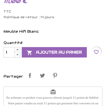
111,00 €
TTC
Politique de retour : 14 jours
Meuble Hifi Blanc
Quantité
favorite_border

AJOUTER AU PANIER
Partager
redeem
En achetant ce produit vous pouvez obtenir jusqu'à
11
points de fidélité
.
Votre panier vaudra au total
11
points
qui pourront être convertis en un