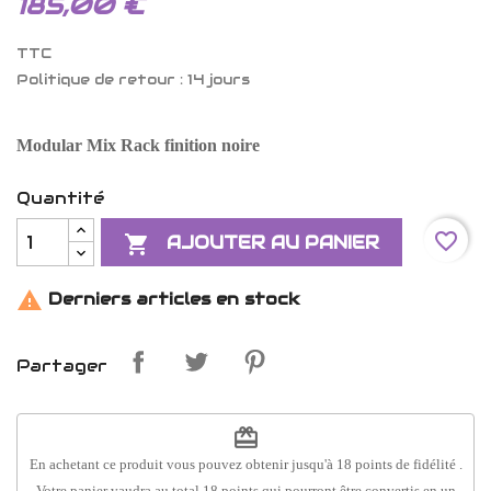
185,00 €
TTC
Politique de retour : 14 jours
Modular Mix Rack finition noire
Quantité
favorite_border

AJOUTER AU PANIER

Derniers articles en stock
Partager
redeem
En achetant ce produit vous pouvez obtenir jusqu'à
18
points de fidélité
.
Votre panier vaudra au total
18
points
qui pourront être convertis en un