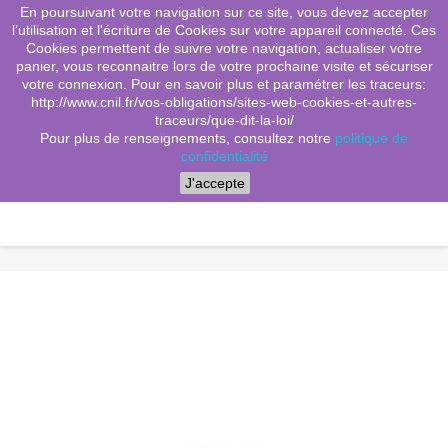
En poursuivant votre navigation sur ce site, vous devez accepter
(0)
shopping_cart

l’utilisation et l'écriture de Cookies sur votre appareil connecté. Ces
Cookies permettent de suivre votre navigation, actualiser votre
search
panier, vous reconnaitre lors de votre prochaine visite et sécuriser
votre connexion. Pour en savoir plus et paramétrer les traceurs:
http://www.cnil.fr/vos-obligations/sites-web-cookies-et-autres-
traceurs/que-dit-la-loi/
Menu
Pour plus de renseignements, consultez notre
politique de
confidentialité
J'accepte