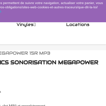
es permettent de suivre votre navigation, actualiser votre panier, vous
Panier
(0)
Connexion
shopping_cart

vos-obligations/sites-web-cookies-et-autres-traceurs/que-dit-la-loi/
é
Vinyles
Locations
EGAPOWER 15R MP3
ICS SONORISATION MEGAPOWER
s
slot MP3 et enregistrement