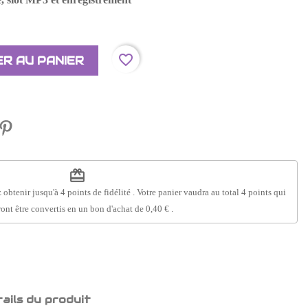
favorite_border
R AU PANIER
redeem
 obtenir jusqu'à
4
points de fidélité
. Votre panier vaudra au total
4
points
qui
ont être convertis en un bon d'achat de
0,40 €
.
ails du produit