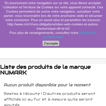
En poursuivant votre navigation sur ce site, vous devez accepter
(0)
shopping_cart

l’utilisation et l'écriture de Cookies sur votre appareil connecté. Ces
Cookies permettent de suivre votre navigation, actualiser votre
search
panier, vous reconnaitre lors de votre prochaine visite et sécuriser
votre connexion. Pour en savoir plus et paramétrer les traceurs:
http://www.cnil.fr/vos-obligations/sites-web-cookies-et-autres-
traceurs/que-dit-la-loi/
Menu
Pour plus de renseignements, consultez notre
politique de
confidentialité
J'accepte
Liste des produits de la marque
NUMARK
Aucun produit disponible pour le moment
Restez à l'écoute ! D'autres produits seront
affichés ici au fur et à mesure qu'ils seront
ajoutés.