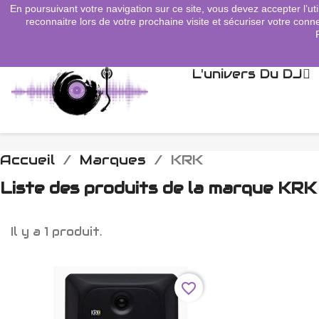
En poursuivant votre navigation sur ce site, vous devez accepter l’uti
search
reconnaitre lors de votre prochaine visite et sécuriser votre conne
L'univers Du DJ
Accueil
Marques
KRK
Liste des produits de la marque KRK
Il y a 1 produit.
favorite_border