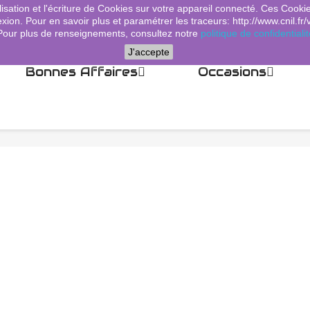
lisation et l'écriture de Cookies sur votre appareil connecté. Ces Cooki
xion. Pour en savoir plus et paramétrer les traceurs: http://www.cnil.fr/
Pour plus de renseignements, consultez notre
politique de confidentialit
J'accepte
Bonnes Affaires
Occasions