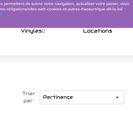
es permettent de suivre votre navigation, actualiser votre panier, vous
Panier
(0)
Connexion
shopping_cart

vos-obligations/sites-web-cookies-et-autres-traceurs/que-dit-la-loi/
é
Vinyles
Locations
Trier

Pertinence
par :