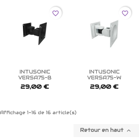
favorite_border
favorite_border


Aperçu rapide
Aperçu rapide
INTUSONIC
INTUSONIC
VERSA75-B
VERSA75-W
29,00 €
29,00 €
Affichage 1-16 de 16 article(s)

Retour en haut