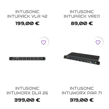


Aperçu rapide
Aperçu rapide
INTUSONIC
INTUSONIC
INTUPACK VLA 42
INTUPACK VRE11
199,00 €
89,00 €
favorite_border
favorite_border


Aperçu rapide
Aperçu rapide
INTUSONIC
INTUSONIC
INTUWORX DLA 26
INTUWORX PAA 71
399,00 €
319,00 €