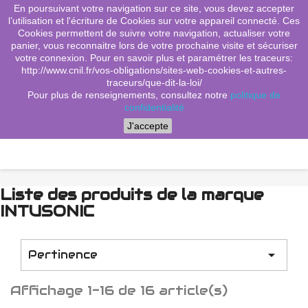
En poursuivant votre navigation sur ce site, vous devez accepter
(0)
shopping_cart

l’utilisation et l'écriture de Cookies sur votre appareil connecté. Ces
Cookies permettent de suivre votre navigation, actualiser votre
search
panier, vous reconnaitre lors de votre prochaine visite et sécuriser
votre connexion. Pour en savoir plus et paramétrer les traceurs:
http://www.cnil.fr/vos-obligations/sites-web-cookies-et-autres-
traceurs/que-dit-la-loi/
Menu
Pour plus de renseignements, consultez notre
politique de
confidentialité
J'accepte
Liste des produits de la marque
INTUSONIC

Pertinence
Affichage 1-16 de 16 article(s)