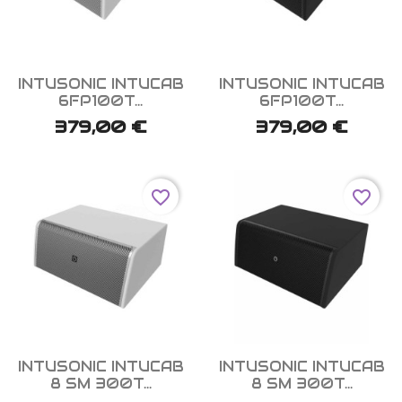


Aperçu rapide
Aperçu rapide
INTUSONIC INTUCAB
INTUSONIC INTUCAB
6FP100T...
6FP100T...
379,00 €
379,00 €
favorite_border
favorite_border


Aperçu rapide
Aperçu rapide
INTUSONIC INTUCAB
INTUSONIC INTUCAB
8 SM 300T...
8 SM 300T...