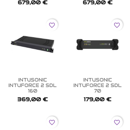
679,00 €
679,00 €
favorite_border
favorite_border


Aperçu rapide
Aperçu rapide
INTUSONIC
INTUSONIC
INTUFORCE 2 SDL
INTUFORCE 2 SDL
160
70
369,00 €
179,00 €
favorite_border
favorite_border