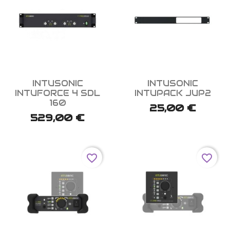


Aperçu rapide
Aperçu rapide
INTUSONIC
INTUSONIC
INTUFORCE 4 SDL
INTUPACK JUP2
160
25,00 €
529,00 €
favorite_border
favorite_border