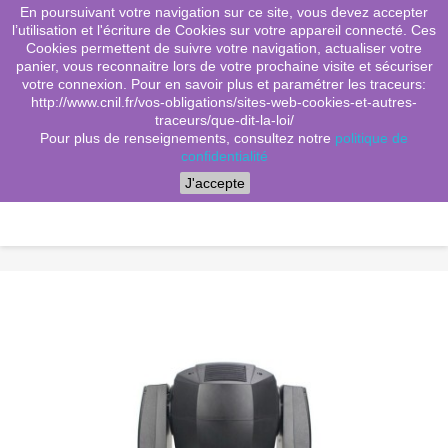
En poursuivant votre navigation sur ce site, vous devez accepter
(0)
shopping_cart

l’utilisation et l'écriture de Cookies sur votre appareil connecté. Ces
Cookies permettent de suivre votre navigation, actualiser votre
search
panier, vous reconnaitre lors de votre prochaine visite et sécuriser
votre connexion. Pour en savoir plus et paramétrer les traceurs:
http://www.cnil.fr/vos-obligations/sites-web-cookies-et-autres-
traceurs/que-dit-la-loi/
Menu
Pour plus de renseignements, consultez notre
politique de
confidentialité
J'accepte