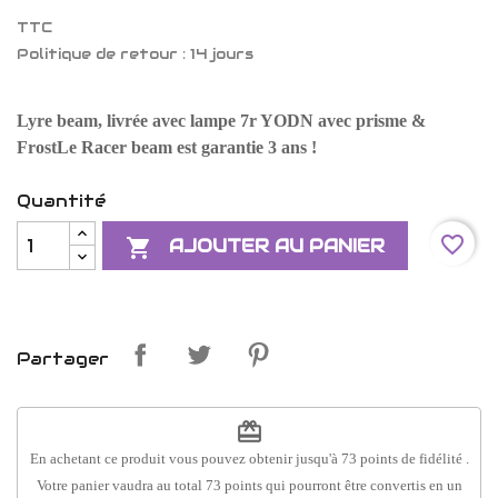
TTC
Politique de retour : 14 jours
Lyre beam, livrée avec lampe 7r YODN avec prisme &
FrostLe Racer beam est garantie 3 ans !
Quantité
favorite_border

AJOUTER AU PANIER
Partager
redeem
En achetant ce produit vous pouvez obtenir jusqu'à
73
points de fidélité
.
Votre panier vaudra au total
73
points
qui pourront être convertis en un