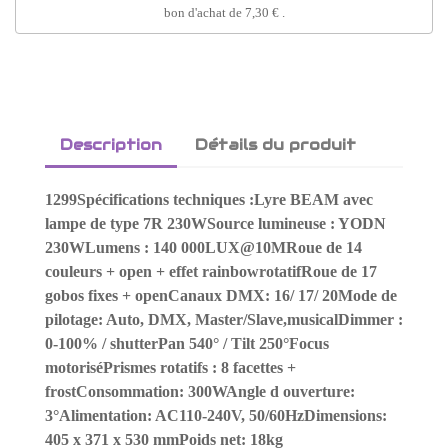
bon d'achat de
7,30 €
.
Description
Détails du produit
1299Spécifications techniques :Lyre BEAM avec
lampe de type 7R 230WSource lumineuse : YODN
230WLumens : 140 000LUX@10MRoue de 14
couleurs + open + effet rainbowrotatifRoue de 17
gobos fixes + openCanaux DMX: 16/ 17/ 20Mode de
pilotage: Auto, DMX, Master/Slave,musicalDimmer :
0-100% / shutterPan 540° / Tilt 250°Focus
motoriséPrismes rotatifs : 8 facettes +
frostConsommation: 300WAngle d ouverture:
3°Alimentation: AC110-240V, 50/60HzDimensions:
405 x 371 x 530 mmPoids net: 18kg