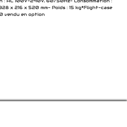
on : AC 100V-240V, 60/50Hz- Consommation :
328 x 216 x 520 mm- Poids : 15 kg*Flight-case
 vendu en option