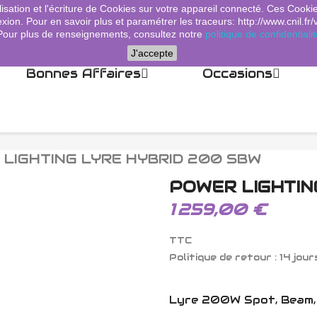
lisation et l'écriture de Cookies sur votre appareil connecté. Ces Cooki
xion. Pour en savoir plus et paramétrer les traceurs: http://www.cnil.fr/
Pour plus de renseignements, consultez notre
politique de confidentialit
J'accepte
Bonnes Affaires
Occasions
 LIGHTING LYRE HYBRID 200 SBW
POWER LIGHTIN
1 259,00 €
TTC
Politique de retour : 14 jour
Lyre 200W Spot, Beam,