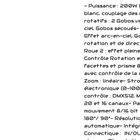
- Puissance : 200W (
blanc, couplage des
rotatifs : 2 Gobos v
ciel, Gobos secoués-
Effet arc-en-ciel, G
rotation et de direc
Roue 2 : effet plein
Contrôle Rotation et
facettes et prisme 
avec contrôle de la 
Zoom : linéaire- Str
électronique (0-100
contrôle : DMX512, 
20 et 16 canaux- Pa
mouvement 8/16 bit 
180°/ 90°- Résoluti
automatique- Intégr
Connectique : IN/OU