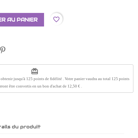
favorite_border
R AU PANIER
redeem
 obtenir jusqu'à
125
points de fidélité
. Votre panier vaudra au total
125
points
rront être convertis en un bon d'achat de
12,50 €
.
ails du produit