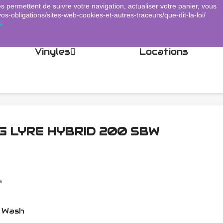
es permettent de suivre votre navigation, actualiser votre panier, vous
Panier
(0)
Connexion
shopping_cart

vos-obligations/sites-web-cookies-et-autres-traceurs/que-dit-la-loi/
é
Vinyles
Locations
G LYRE HYBRID 200 SBW
s
 Wash