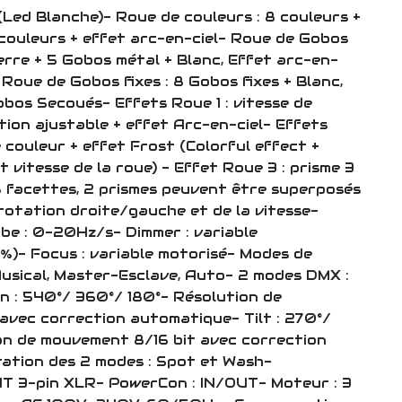
Led Blanche)- Roue de couleurs : 8 couleurs +
 couleurs + effet arc-en-ciel- Roue de Gobos
erre + 5 Gobos métal + Blanc, Effet arc-en-
 Roue de Gobos fixes : 8 Gobos fixes + Blanc,
obos Secoués- Effets Roue 1 : vitesse de
tion ajustable + effet Arc-en-ciel- Effets
e couleur + effet Frost (Colorful effect +
 vitesse de la roue) - Effet Roue 3 : prisme 3
8 facettes, 2 prismes peuvent être superposés
rotation droite/gauche et de la vitesse-
obe : 0-20Hz/s- Dimmer : variable
%)- Focus : variable motorisé- Modes de
Musical, Master-Esclave, Auto- 2 modes DMX :
n : 540°/ 360°/ 180°- Résolution de
avec correction automatique- Tilt : 270°/
on de mouvement 8/16 bit avec correction
ation des 2 modes : Spot et Wash-
T 3-pin XLR- PowerCon : IN/OUT- Moteur : 3