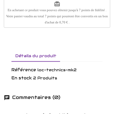
redeem
En achetant ce produit vous pouvez obtenir jusqu'à
7
points de fidélité
.
Votre panier vaudra au total
7
points
qui pourront être convertis en un bon
d'achat de
0,70 €
.
Détails du produit
Référence
loc-technics-mk2
En stock
2 Produits
Commentaires (0)