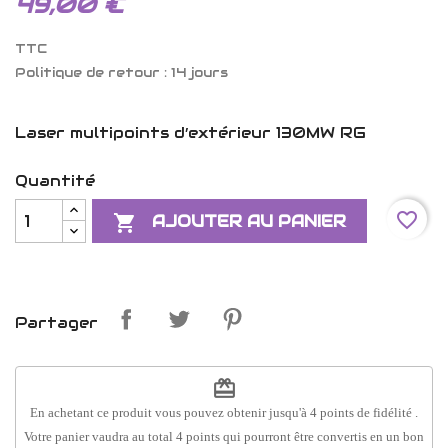
49,00 €
TTC
Politique de retour : 14 jours
Laser multipoints d’extérieur 130MW RG
Quantité
favorite_border

AJOUTER AU PANIER
Partager
redeem
En achetant ce produit vous pouvez obtenir jusqu'à
4
points de fidélité
.
Votre panier vaudra au total
4
points
qui pourront être convertis en un bon