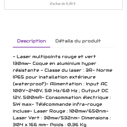
d'achat de
0,40 €
.
Description
Détails du produit
- Laser multipoints rouge et vert
130mw- Coque en aluminium hyper
résistante - Classe du laser : 3R- Norme
IP65 pour installation extérieure
(waterproof)- Alimentation : Input AC
100V~240V, 50 Hz/60 Hz ; Output DC
12V, 500mA- Consommation électrique :
5W max- Télécommande infra-rouge
incluse- Laser Rouge : 100mw/650nm-
Laser Vert : 30mw/532nm- Dimensions :
304 x 166 mm- Poids : 0,36 Kg