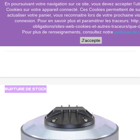
En poursuivant votre navigation sur ce site, vous devez accepter l’utili
(0)
shopping_cart

Cookies sur votre appareil connecté. Ces Cookies permettent de sui
actualiser votre panier, vous reconnaitre lors de votre prochaine vis
search
connexion. Pour en savoir plus et paramétrer les traceurs: http:
obligations/sites-web-cookies-et-autres-traceurs/que-dit
Pour plus de renseignements, consultez notre
politique de c
Menu
J'accepte
RUPTURE DE STOCK