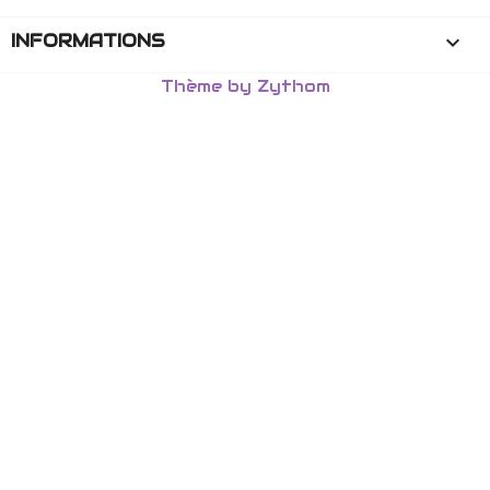
INFORMATIONS
keyboard_arrow_down
Thème by Zythom