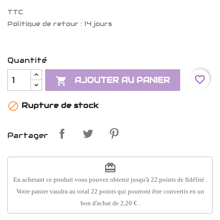
TTC
Politique de retour : 14 jours
Quantité
favorite_border

AJOUTER AU PANIER

Rupture de stock
Partager
redeem
En achetant ce produit vous pouvez obtenir jusqu'à
22
points de fidélité
.
Votre panier vaudra au total
22
points
qui pourront être convertis en un
bon d'achat de
2,20 €
.