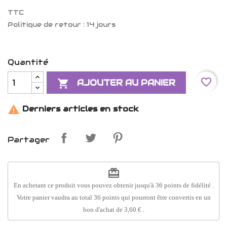
TTC
Politique de retour : 14 jours
Quantité
favorite_border

AJOUTER AU PANIER

Derniers articles en stock
Partager
redeem
En achetant ce produit vous pouvez obtenir jusqu'à
36
points de fidélité
.
Votre panier vaudra au total
36
points
qui pourront être convertis en un
bon d'achat de
3,60 €
.