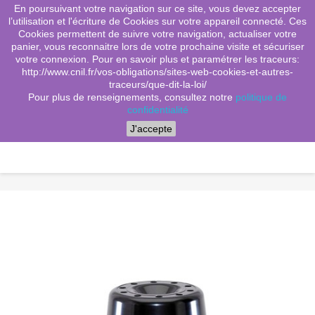
En poursuivant votre navigation sur ce site, vous devez accepter
(0)
shopping_cart

l’utilisation et l'écriture de Cookies sur votre appareil connecté. Ces
Cookies permettent de suivre votre navigation, actualiser votre
search
panier, vous reconnaitre lors de votre prochaine visite et sécuriser
votre connexion. Pour en savoir plus et paramétrer les traceurs:
http://www.cnil.fr/vos-obligations/sites-web-cookies-et-autres-
traceurs/que-dit-la-loi/
Menu
Pour plus de renseignements, consultez notre
politique de
confidentialité
J'accepte