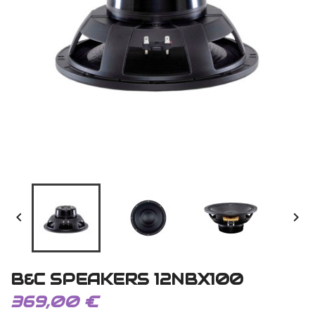


B&C SPEAKERS 12NBX100
369,00 €