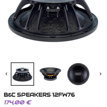


B&C SPEAKERS 12FW76
174,00 €