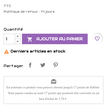
TTC
Politique de retour : 14 jours
Quantité
favorite_border

AJOUTER AU PANIER

Derniers articles en stock
Partager
redeem
En achetant ce produit vous pouvez obtenir jusqu'à
17
points de fidélité
.
Votre panier vaudra au total
17
points
qui pourront être convertis en un
bon d'achat de
1,70 €
.