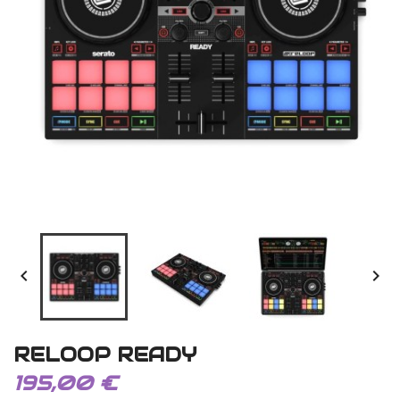


RELOOP READY
195,00 €