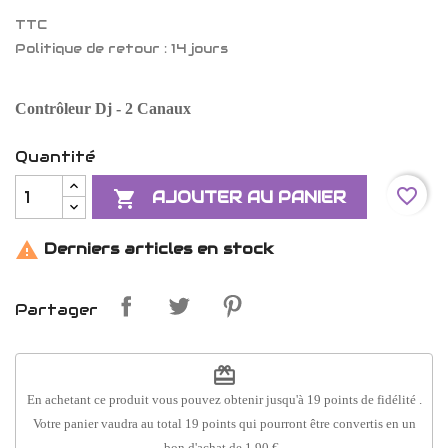
TTC
Politique de retour : 14 jours
Contrôleur Dj - 2 Canaux
Quantité
favorite_border

AJOUTER AU PANIER

Derniers articles en stock
Partager
redeem
En achetant ce produit vous pouvez obtenir jusqu'à
19
points de fidélité
.
Votre panier vaudra au total
19
points
qui pourront être convertis en un
bon d'achat de
1,90 €
.