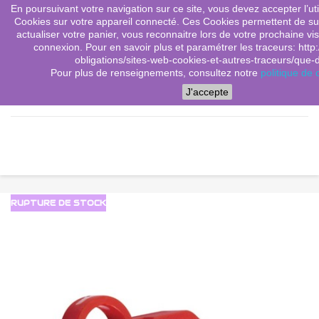
En poursuivant votre navigation sur ce site, vous devez accepter l’utili
(0)
shopping_cart

Cookies sur votre appareil connecté. Ces Cookies permettent de sui
actualiser votre panier, vous reconnaitre lors de votre prochaine vis
search
connexion. Pour en savoir plus et paramétrer les traceurs: http:
obligations/sites-web-cookies-et-autres-traceurs/que-dit
Pour plus de renseignements, consultez notre
politique de c
Menu
J'accepte
RUPTURE DE STOCK