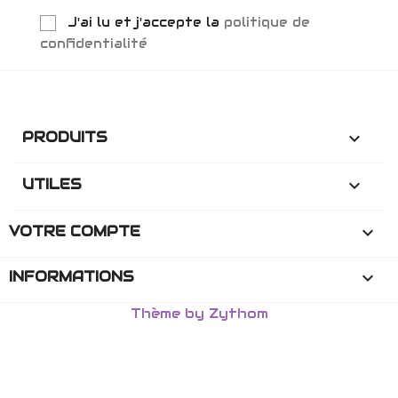
J'ai lu et j'accepte la
politique de
confidentialité
PRODUITS

UTILES

VOTRE COMPTE

INFORMATIONS
keyboard_arrow_down
Thème by Zythom