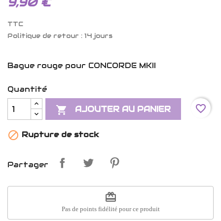
9,90 €
TTC
Politique de retour : 14 jours
Bague rouge pour CONCORDE MKII
Quantité
favorite_border

AJOUTER AU PANIER

Rupture de stock
Partager
redeem
Pas de points fidélité pour ce produit