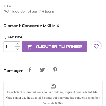
TTC
Politique de retour : 14 jours
Diamant Concorde MKII MIX
Quantité
favorite_border

AJOUTER AU PANIER
Partager
redeem
En achetant ce produit vous pouvez obtenir jusqu'à
3
points de fidélité
.
Votre panier vaudra au total
3
points
qui pourront être convertis en un bon
d'achat de
0,30 €
.