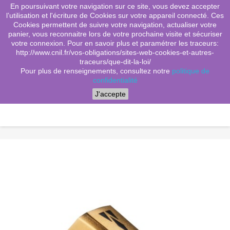
En poursuivant votre navigation sur ce site, vous devez accepter
(0)
shopping_cart

l’utilisation et l'écriture de Cookies sur votre appareil connecté. Ces
Cookies permettent de suivre votre navigation, actualiser votre
search
panier, vous reconnaitre lors de votre prochaine visite et sécuriser
votre connexion. Pour en savoir plus et paramétrer les traceurs:
http://www.cnil.fr/vos-obligations/sites-web-cookies-et-autres-
traceurs/que-dit-la-loi/
Menu
Pour plus de renseignements, consultez notre
politique de
confidentialité
J'accepte