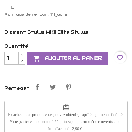
TTC
Politique de retour : 14 jours
Diamant Stylus MKII Elite Stylus
Quantité
favorite_border

AJOUTER AU PANIER
Partager
redeem
En achetant ce produit vous pouvez obtenir jusqu'à
29
points de fidélité
.
Votre panier vaudra au total
29
points
qui pourront être convertis en un
bon d'achat de
2,90 €
.