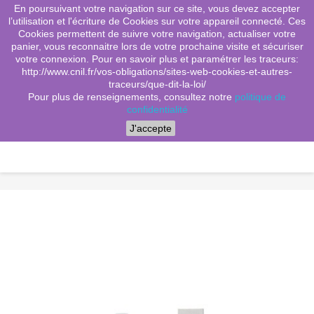
En poursuivant votre navigation sur ce site, vous devez accepter
(0)
shopping_cart

l’utilisation et l'écriture de Cookies sur votre appareil connecté. Ces
Cookies permettent de suivre votre navigation, actualiser votre
search
panier, vous reconnaitre lors de votre prochaine visite et sécuriser
votre connexion. Pour en savoir plus et paramétrer les traceurs:
http://www.cnil.fr/vos-obligations/sites-web-cookies-et-autres-
traceurs/que-dit-la-loi/
Menu
Pour plus de renseignements, consultez notre
politique de
confidentialité
J'accepte