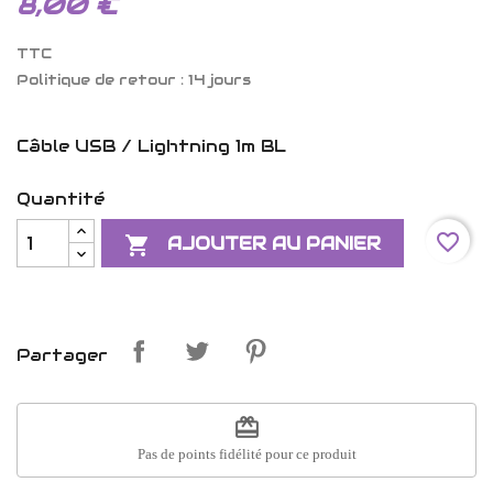
8,00 €
TTC
Politique de retour : 14 jours
Câble USB / Lightning 1m BL
Quantité
favorite_border

AJOUTER AU PANIER
Partager
redeem
Pas de points fidélité pour ce produit