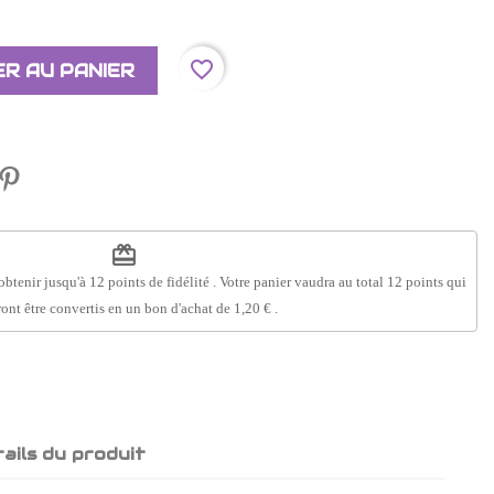
favorite_border
R AU PANIER
redeem
obtenir jusqu'à
12
points de fidélité
. Votre panier vaudra au total
12
points
qui
ont être convertis en un bon d'achat de
1,20 €
.
ails du produit