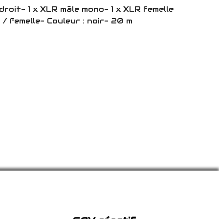
roit- 1 x XLR mâle mono- 1 x XLR femelle
/ femelle- Couleur : noir- 20 m