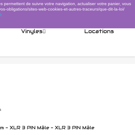
es permettent de suivre votre navigation, actualiser votre panier, vous
Panier
(0)
Connexion
shopping_cart

vos-obligations/sites-web-cookies-et-autres-traceurs/que-dit-la-loi/
é
Vinyles
Locations
s
m - XLR 3 PIN Mâle - XLR 3 PIN Mâle