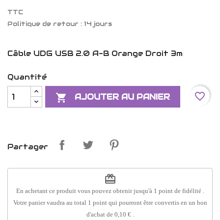
TTC
Politique de retour : 14 jours
Câble UDG USB 2.0 A-B Orange Droit 3m
Quantité
favorite_border

AJOUTER AU PANIER
Partager
redeem
En achetant ce produit vous pouvez obtenir jusqu'à
1
point de fidélité
.
Votre panier vaudra au total
1
point
qui pourront être convertis en un bon
d'achat de
0,10 €
.