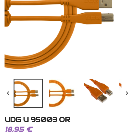


UDG U 95003 OR
18,95 €