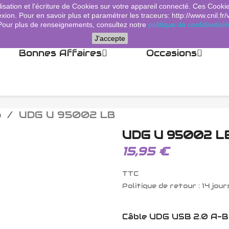
lisation et l'écriture de Cookies sur votre appareil connecté. Ces Cooki
xion. Pour en savoir plus et paramétrer les traceurs: http://www.cnil.fr/
Pour plus de renseignements, consultez notre
politique de confidentialit
J'accepte
Bonnes Affaires
Occasions
o
UDG U 95002 LB
UDG U 95002 L
15,95 €
TTC
Politique de retour : 14 jour
Câble UDG USB 2.0 A-B 