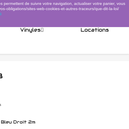
es permettent de suivre votre navigation, actualiser votre panier, vous
Panier
(0)
Connexion
shopping_cart

vos-obligations/sites-web-cookies-et-autres-traceurs/que-dit-la-loi/
é
Vinyles
Locations
B
s
Bleu Droit 2m