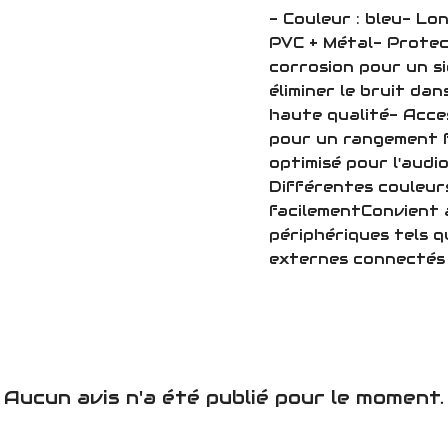
- Couleur : bleu- Lo
PVC + Métal- Protec
corrosion pour un si
éliminer le bruit da
haute qualité- Acce
pour un rangement f
optimisé pour l'aud
Différentes couleurs
facilementConvient 
périphériques tels q
externes connectés 
Aucun avis n'a été publié pour le moment.