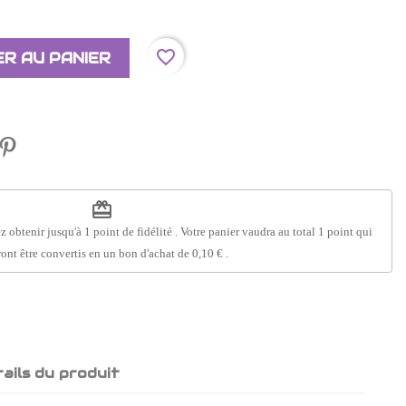
favorite_border
R AU PANIER
redeem
z obtenir jusqu'à
1
point de fidélité
. Votre panier vaudra au total
1
point
qui
ont être convertis en un bon d'achat de
0,10 €
.
ails du produit