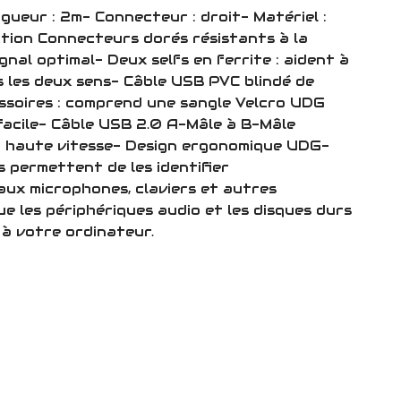
ngueur : 2m- Connecteur : droit- Matériel :
tion Connecteurs dorés résistants à la
gnal optimal- Deux selfs en ferrite : aident à
ns les deux sens- Câble USB PVC blindé de
ssoires : comprend une sangle Velcro UDG
acile- Câble USB 2.0 A-Mâle à B-Mâle
io haute vitesse- Design ergonomique UDG-
 permettent de les identifier
aux microphones, claviers et autres
ue les périphériques audio et les disques durs
à votre ordinateur.