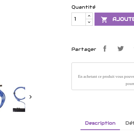
Quantité

AJOUTE
Partager
En achetant ce produit vous pouve
pourr

Description
Dét