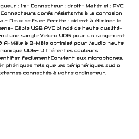
ngueur : 1m- Connecteur : droit- Matériel : PVC
 Connecteurs dorés résistants à la corrosion
l- Deux selfs en ferrite : aident à éliminer le
 sens- Câble USB PVC blindé de haute qualité-
end une sangle Velcro UDG pour un rangement
0 A-Mâle à B-Mâle optimisé pour l'audio haute
onomique UDG- Différentes couleurs
dentifier facilementConvient aux microphones,
ériphériques tels que les périphériques audio
 externes connectés à votre ordinateur.