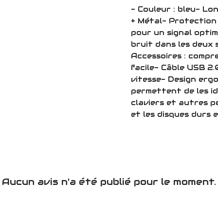
- Couleur : bleu- Lo
+ Métal- Protection
pour un signal optima
bruit dans les deux
Accessoires : compr
facile- Câble USB 2.
vitesse- Design erg
permettent de les i
claviers et autres p
et les disques durs
Aucun avis n'a été publié pour le moment.