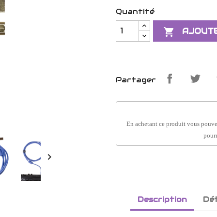
Quantité

AJOUTE
Partager
En achetant ce produit vous pouve
pourr

Description
Dét