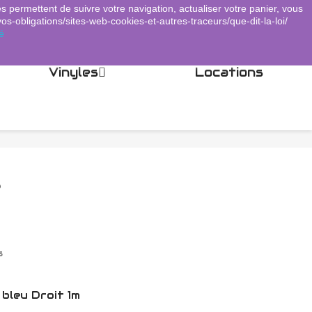
es permettent de suivre votre navigation, actualiser votre panier, vous
Panier
(0)
Connexion
shopping_cart

vos-obligations/sites-web-cookies-et-autres-traceurs/que-dit-la-loi/
é
Vinyles
Locations
B
s
bleu Droit 1m