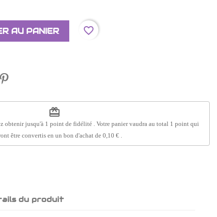
favorite_border
R AU PANIER
redeem
z obtenir jusqu'à
1
point de fidélité
. Votre panier vaudra au total
1
point
qui
ont être convertis en un bon d'achat de
0,10 €
.
ails du produit