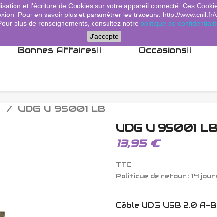
lisation et l'écriture de Cookies sur votre appareil connecté. Ces Cooki
xion. Pour en savoir plus et paramétrer les traceurs: http://www.cnil.fr/
Pour plus de renseignements, consultez notre
politique de confidentialit
J'accepte
Bonnes Affaires
Occasions
o
UDG U 95001 LB
UDG U 95001 L
13,95 €
TTC
Politique de retour : 14 jour
Câble UDG USB 2.0 A-B 