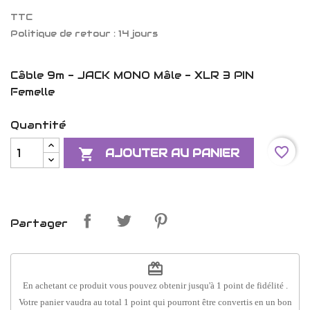
TTC
Politique de retour : 14 jours
Câble 9m - JACK MONO Mâle - XLR 3 PIN
Femelle
Quantité
favorite_border

AJOUTER AU PANIER
Partager
redeem
En achetant ce produit vous pouvez obtenir jusqu'à
1
point de fidélité
.
Votre panier vaudra au total
1
point
qui pourront être convertis en un bon