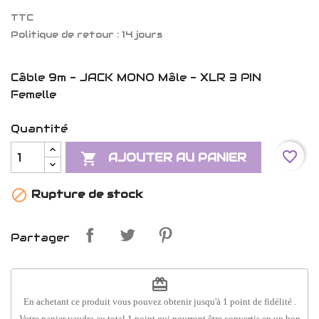
TTC
Politique de retour : 14 jours
Câble 9m - JACK MONO Mâle - XLR 3 PIN
Femelle
Quantité
favorite_border

AJOUTER AU PANIER

Rupture de stock
Partager
redeem
En achetant ce produit vous pouvez obtenir jusqu'à
1
point de fidélité
.
Votre panier vaudra au total
1
point
qui pourront être convertis en un bon