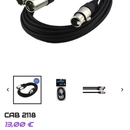


CAB 2118
13,00 €