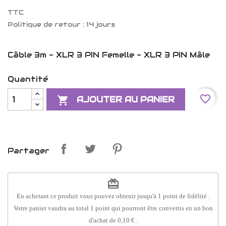
TTC
Politique de retour : 14 jours
Câble 3m - XLR 3 PIN Femelle - XLR 3 PIN Mâle
Quantité
favorite_border

AJOUTER AU PANIER
Partager
redeem
En achetant ce produit vous pouvez obtenir jusqu'à
1
point de fidélité
.
Votre panier vaudra au total
1
point
qui pourront être convertis en un bon
d'achat de
0,10 €
.