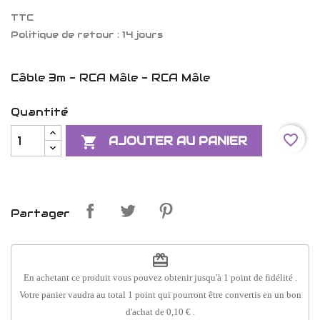
TTC
Politique de retour : 14 jours
Câble 3m - RCA Mâle - RCA Mâle
Quantité
favorite_border

AJOUTER AU PANIER
Partager
redeem
En achetant ce produit vous pouvez obtenir jusqu'à
1
point de fidélité
.
Votre panier vaudra au total
1
point
qui pourront être convertis en un bon
d'achat de
0,10 €
.