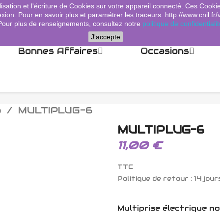
lisation et l'écriture de Cookies sur votre appareil connecté. Ces Cooki
xion. Pour en savoir plus et paramétrer les traceurs: http://www.cnil.fr/
Pour plus de renseignements, consultez notre
politique de confidentialit
J'accepte
Bonnes Affaires
Occasions
o
MULTIPLUG-6
MULTIPLUG-6
11,00 €
TTC
Politique de retour : 14 jour
Multiprise électrique no