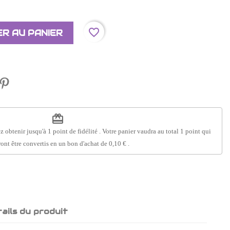
favorite_border
R AU PANIER
redeem
z obtenir jusqu'à
1
point de fidélité
. Votre panier vaudra au total
1
point
qui
ont être convertis en un bon d'achat de
0,10 €
.
ails du produit