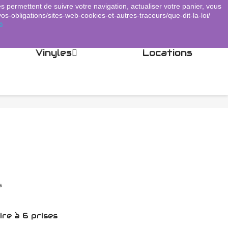
es permettent de suivre votre navigation, actualiser votre panier, vous
Panier
(0)
Connexion
shopping_cart

vos-obligations/sites-web-cookies-et-autres-traceurs/que-dit-la-loi/
é
Vinyles
Locations
s
ire à 6 prises