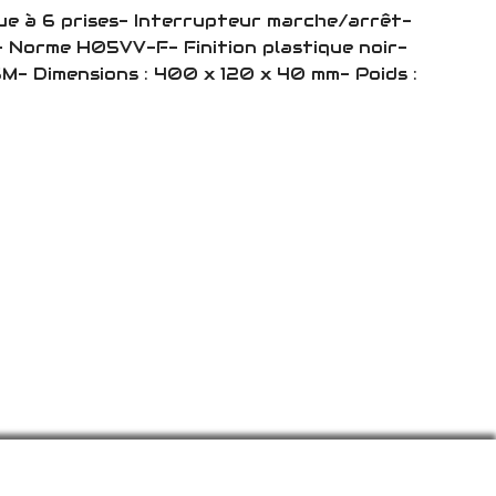
que à 6 prises- Interrupteur marche/arrêt-
 Norme H05VV-F- Finition plastique noir-
.5M- Dimensions : 400 x 120 x 40 mm- Poids :