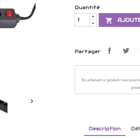
Quantité

AJOUTE
Partager
En achetant ce produit vous pouve
pourr

Description
Dét