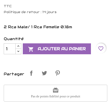
TTC
Politique de retour : 14 jours
2 Rca Male/ 1 Rca Femelle 0.18m
Quantité
favorite_border

AJOUTER AU PANIER
Partager
redeem
Pas de points fidélité pour ce produit