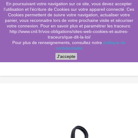
En poursuivant votre navigation sur ce site, vous devez accepter
(0)
shopping_cart

l’utilisation et l'écriture de Cookies sur votre appareil connecté. Ces
Cookies permettent de suivre votre navigation, actualiser votre
search
panier, vous reconnaitre lors de votre prochaine visite et sécuriser
votre connexion. Pour en savoir plus et paramétrer les traceurs:
http://www.cnil.fr/vos-obligations/sites-web-cookies-et-autres-
traceurs/que-dit-la-loi/
Menu
Pour plus de renseignements, consultez notre
politique de
confidentialité
J'accepte