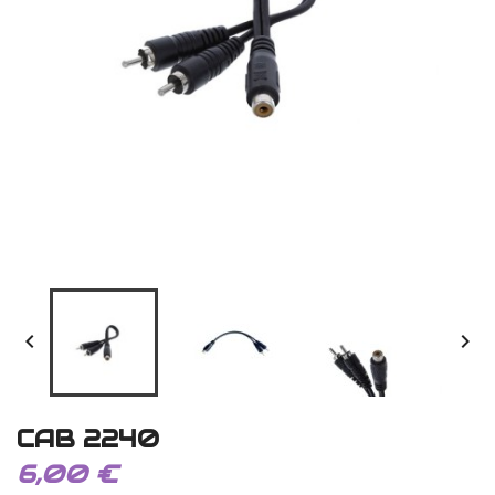


CAB 2240
6,00 €