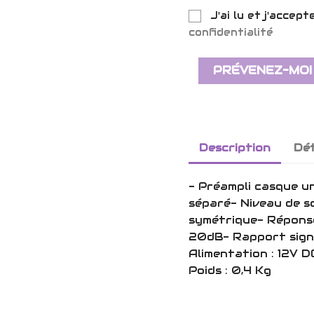
J'ai lu et j'accept
confidentialité
PRÉVENEZ-MOI
Description
Dét
- Préampli casque un
séparé- Niveau de so
symétrique- Réponse
20dB- Rapport signa
Alimentation : 12V D
Poids : 0,4 Kg