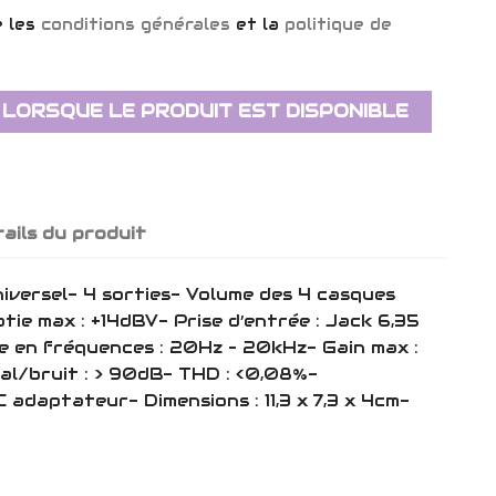
e les
conditions générales
et la
politique de
 LORSQUE LE PRODUIT EST DISPONIBLE
ails du produit
iversel- 4 sorties- Volume des 4 casques
tie max : +14dBV- Prise d’entrée : Jack 6,35
 en fréquences : 20Hz – 20kHz- Gain max :
l/bruit : > 90dB- THD : <0,08%-
C adaptateur- Dimensions : 11,3 x 7,3 x 4cm-