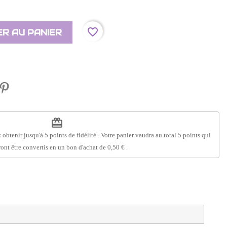
favorite_border
R AU PANIER
redeem
 obtenir jusqu'à
5
points de fidélité
. Votre panier vaudra au total
5
points
qui
ont être convertis en un bon d'achat de
0,50 €
.