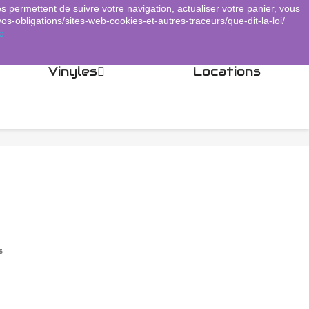
es permettent de suivre votre navigation, actualiser votre panier, vous
Panier
(0)
Connexion
shopping_cart

vos-obligations/sites-web-cookies-et-autres-traceurs/que-dit-la-loi/
é
Vinyles
Locations
s