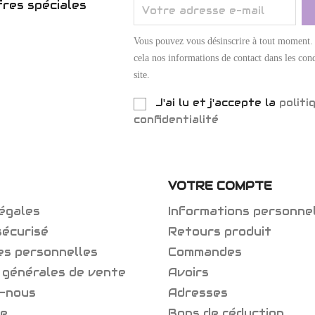
res spéciales
Vous pouvez vous désinscrire à tout moment.
cela nos informations de contact dans les cond
site.
J'ai lu et j'accepte la
politi
confidentialité
VOTRE COMPTE
égales
Informations personne
sécurisé
Retours produit
es personnelles
Commandes
 générales de vente
Avoirs
-nous
Adresses
te
Bons de réduction