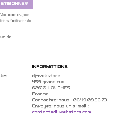
 Vous trouverez pour
itions d'utilisation du
que de
INFORMATIONS
lles
dj-webstore
459 grand rue
62610 LOUCHES
France
Contactez-nous :
06.49.09.96.73
Envoyez-nous un e-mail :
contact@dj-webstore.com