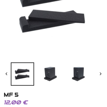


MF 5
12,00 €