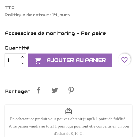
TTC
Politique de retour : 14 jours
Accessoires de monitoring - Par paire
Quantité
favorite_border

AJOUTER AU PANIER
Partager
redeem
En achetant ce produit vous pouvez obtenir jusqu'à
1
point de fidélité
.
Votre panier vaudra au total
1
point
qui pourront être convertis en un bon
d'achat de
0,10 €
.