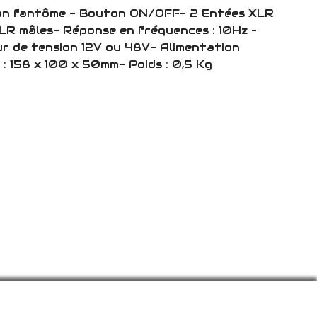
ion fantôme - Bouton ON/OFF- 2 Entées XLR
XLR mâles- Réponse en fréquences : 10Hz –
 de tension 12V ou 48V- Alimentation
: 158 x 100 x 50mm- Poids : 0,5 Kg