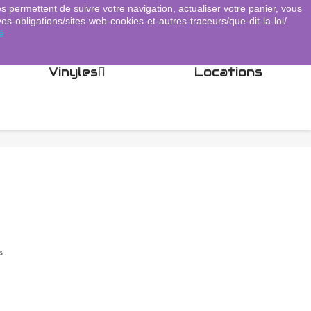
es permettent de suivre votre navigation, actualiser votre panier, vous
Panier
(0)
Connexion
shopping_cart

vos-obligations/sites-web-cookies-et-autres-traceurs/que-dit-la-loi/
é
Vinyles
Locations
s