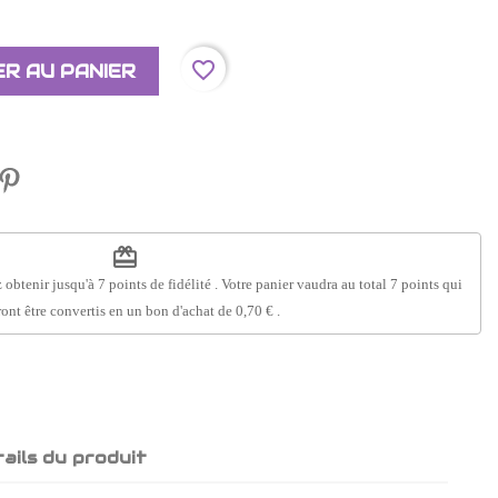
favorite_border
R AU PANIER
redeem
 obtenir jusqu'à
7
points de fidélité
. Votre panier vaudra au total
7
points
qui
ont être convertis en un bon d'achat de
0,70 €
.
ails du produit