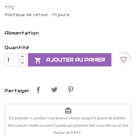
TTC
Politique de retour : 14 jours
Alimentation
Quantité
favorite_border

AJOUTER AU PANIER
Partager
redeem
En achetant ce produit vous pouvez obtenir jusqu'à
6
points de fidélité
.
Votre panier vaudra au total
6
points
qui pourront être convertis en un bon
d'achat de
0,60 €
.