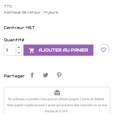
TTC
Politique de retour : 14 jours
Centreur 45T
Quantité
favorite_border

AJOUTER AU PANIER
Partager
redeem
En achetant ce produit vous pouvez obtenir jusqu'à
1
point de fidélité
.
Votre panier vaudra au total
1
point
qui pourront être convertis en un bon
d'achat de
0,10 €
.