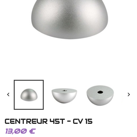


CENTREUR 45T - CV 15
13,00 €