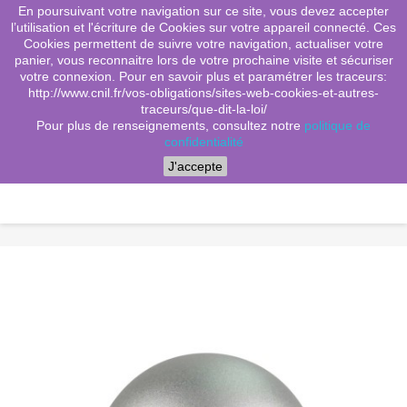
En poursuivant votre navigation sur ce site, vous devez accepter
(0)
shopping_cart

l’utilisation et l'écriture de Cookies sur votre appareil connecté. Ces
Cookies permettent de suivre votre navigation, actualiser votre
search
panier, vous reconnaitre lors de votre prochaine visite et sécuriser
votre connexion. Pour en savoir plus et paramétrer les traceurs:
http://www.cnil.fr/vos-obligations/sites-web-cookies-et-autres-
traceurs/que-dit-la-loi/
Menu
Pour plus de renseignements, consultez notre
politique de
confidentialité
J'accepte